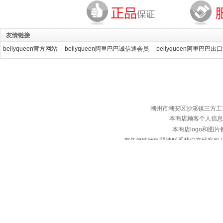
友情链接
bellyqueen官方网站
bellyqueen阿里巴巴诚信通会员
bellyqueen阿里巴巴出
潮州市潮安区沙溪镇三方工艺服装厂 ©
本商店顾客个人信息
本商店logo和图
有任何购物问题请联系我们在线客服 | 服务热
备案
本店