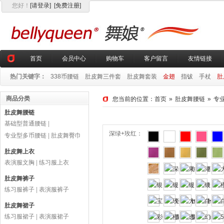
您好
！
[请登录]
[免费注册]
首页
会员中心
购物车
客户留言
友情链接
热门关键字：
338币腰链
肚皮舞三件套
肚皮舞套装
金翅
指钹
手杖
肚
商品分类
您当前的位置：
首页
»
肚皮舞腰链
»
专
肚皮舞腰链
基础型普通腰链
|
深绿+玫红：
专业型多币腰链
|
肚皮舞臀巾
肚皮舞上衣
表演服文胸
|
练习服上衣
肚皮舞裤子
练习服裤子
|
表演服裤子
肚皮舞裙子
练习服裙子
|
表演服裙子