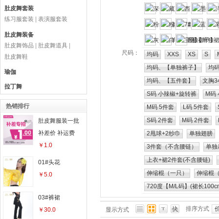
肚皮舞套装
练习服套装
|
表演服套装
肚皮舞装备
肚皮舞饰品
|
肚皮舞道具
|
尺码：
均码
XXS
XS
S
肚皮舞鞋
均码、【单独裤子】
均
瑜伽
均码、【五件套】
文胸3
拉丁舞
S码 小辣椒+旋转裤
M码
热销排行
M码 5件套
L码 5件套
S码 2件套
M码 2件套
肚皮舞服装一批
补差价 补运费
2甩球+2纱巾
单独翅膀
￥1.0
3件套（不含腰链）
单独
上衣+裙2件套(不含腰链)
01#头花
伸缩棍（一只）
伸缩棍
￥5.0
720度【M/L码】(裙长100c
03#裤裙
排序方式
￥30.0
显示方式