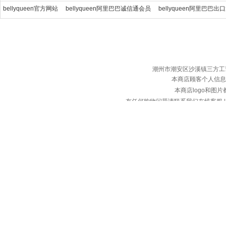
bellyqueen官方网站
bellyqueen阿里巴巴诚信通会员
bellyqueen阿里巴巴出
潮州市潮安区沙溪镇三方工艺服装厂 ©
本商店顾客个人信息
本商店logo和图
有任何购物问题请联系我们在线客服 | 服务热
备案
本店