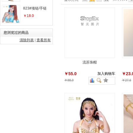
823#项链/手链
￥18.0
您浏览过的商品
清除列表
|
查看所有
流苏珠帽
￥55.0
￥23.
加入购物车
￥88.0
￥27.6