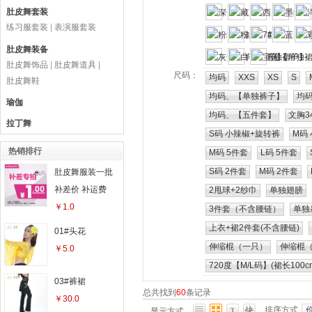
肚皮舞套装
练习服套装
|
表演服套装
肚皮舞装备
肚皮舞饰品
|
肚皮舞道具
|
尺码：
均码
XXS
XS
S
肚皮舞鞋
均码、【单独裤子】
均
瑜伽
均码、【五件套】
文胸3
拉丁舞
S码 小辣椒+旋转裤
M码
热销排行
M码 5件套
L码 5件套
S码 2件套
M码 2件套
肚皮舞服装一批
补差价 补运费
2甩球+2纱巾
单独翅膀
￥1.0
3件套（不含腰链）
单独
上衣+裙2件套(不含腰链)
01#头花
伸缩棍（一只）
伸缩棍
￥5.0
720度【M/L码】(裙长100c
03#裤裙
总共找到
60
条记录
￥30.0
排序方式
显示方式