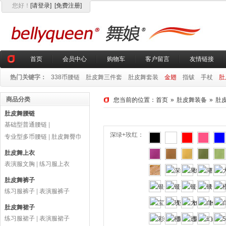
您好
！
[请登录]
[免费注册]
首页
会员中心
购物车
客户留言
友情链接
热门关键字：
338币腰链
肚皮舞三件套
肚皮舞套装
金翅
指钹
手杖
肚
商品分类
您当前的位置：
首页
»
肚皮舞装备
»
肚
肚皮舞腰链
基础型普通腰链
|
深绿+玫红：
专业型多币腰链
|
肚皮舞臀巾
肚皮舞上衣
表演服文胸
|
练习服上衣
肚皮舞裤子
练习服裤子
|
表演服裤子
肚皮舞裙子
练习服裙子
|
表演服裙子