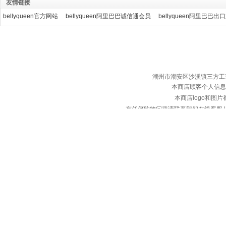
友情链接
bellyqueen官方网站
bellyqueen阿里巴巴诚信通会员
bellyqueen阿里巴巴出
潮州市潮安区沙溪镇三方工艺服装厂 ©
本商店顾客个人信息
本商店logo和图
有任何购物问题请联系我们在线客服 | 服务热
备案
本店