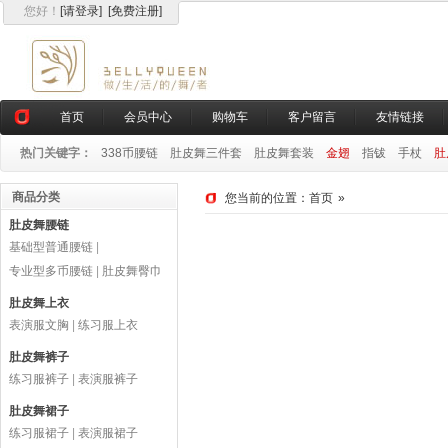
您好
！
[请登录]
[免费注册]
首页
会员中心
购物车
客户留言
友情链接
热门关键字：
338币腰链
肚皮舞三件套
肚皮舞套装
金翅
指钹
手杖
肚
商品分类
您当前的位置：
首页
»
肚皮舞腰链
基础型普通腰链
|
专业型多币腰链
|
肚皮舞臀巾
肚皮舞上衣
表演服文胸
|
练习服上衣
肚皮舞裤子
练习服裤子
|
表演服裤子
肚皮舞裙子
练习服裙子
|
表演服裙子