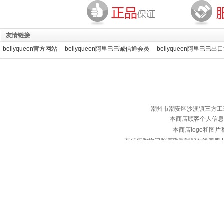
友情链接
bellyqueen官方网站
bellyqueen阿里巴巴诚信通会员
bellyqueen阿里巴巴出
潮州市潮安区沙溪镇三方工艺服装厂 ©
本商店顾客个人信息
本商店logo和图
有任何购物问题请联系我们在线客服 | 服务热
备案
本店