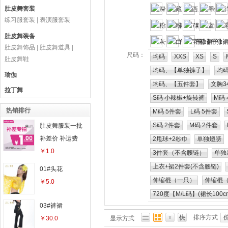
肚皮舞套装
练习服套装
|
表演服套装
肚皮舞装备
肚皮舞饰品
|
肚皮舞道具
|
尺码：
均码
XXS
XS
S
肚皮舞鞋
均码、【单独裤子】
均
瑜伽
均码、【五件套】
文胸3
拉丁舞
S码 小辣椒+旋转裤
M码
热销排行
M码 5件套
L码 5件套
S码 2件套
M码 2件套
肚皮舞服装一批
补差价 补运费
2甩球+2纱巾
单独翅膀
￥1.0
3件套（不含腰链）
单独
上衣+裙2件套(不含腰链)
01#头花
伸缩棍（一只）
伸缩棍
￥5.0
720度【M/L码】(裙长100c
03#裤裙
排序方式
￥30.0
显示方式