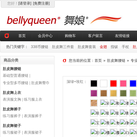
您好
！
[请登录]
[免费注册]
首页
会员中心
购物车
客户留言
友情链接
热门关键字：
338币腰链
肚皮舞三件套
肚皮舞套装
金翅
指钹
手杖
肚
商品分类
您当前的位置：
首页
»
肚皮舞腰链
»
专
肚皮舞腰链
基础型普通腰链
|
深绿+玫红：
专业型多币腰链
|
肚皮舞臀巾
肚皮舞上衣
表演服文胸
|
练习服上衣
肚皮舞裤子
练习服裤子
|
表演服裤子
肚皮舞裙子
练习服裙子
|
表演服裙子