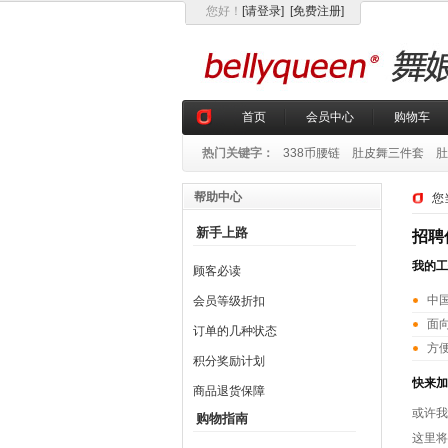
您好
！
[请登录]
[免费注册]
首页
会员中心
购物车
热门关键字：
338币腰链
肚皮舞三件套
肚
帮助中心
您
新手上路
招聘
我的工
顾客必读
中
会员等级折扣
面
订单的几种状态
方
积分奖励计划
快来加
商品退货保障
或许我
购物指南
这里将