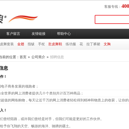
400
客服专线：
客户留言
友情链接
帮助中心
皮舞套装
金翅
指钹
手杖
肚皮舞鞋
练功服
花
拉丁裤裙
文胸
当前的位置：
首页
»
公司简介
»
招聘信息
信息
作！
国电子商务发展的领跑者；
向全世界的网上消费者提供几十个类别共计百万种商品；
便超值的网络购物，每天让近千万的网上消费者轻松得到精神和物质上的收获，让你的
入！
们曾经陌路，或许我们曾经是对手，但我们可能是更好的工作伙伴。
给予你飞翔的天空、畅游的海洋、驰骋的疆土。