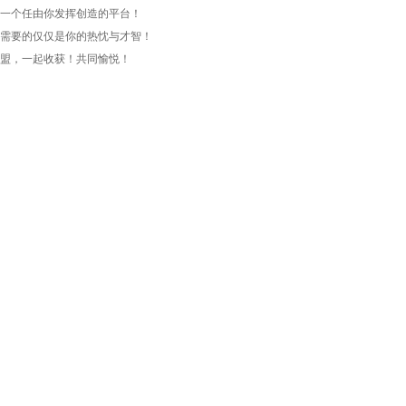
一个任由你发挥创造的平台！
需要的仅仅是你的热忱与才智！
盟，一起收获！共同愉悦！