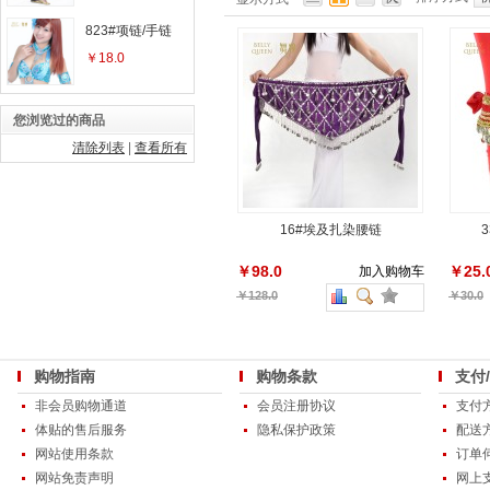
823#项链/手链
￥18.0
您浏览过的商品
清除列表
|
查看所有
16#埃及扎染腰链
￥98.0
￥25.
加入购物车
￥128.0
￥30.0
购物指南
购物条款
支付
非会员购物通道
会员注册协议
支付
体贴的售后服务
隐私保护政策
配送
网站使用条款
订单
网站免责声明
网上