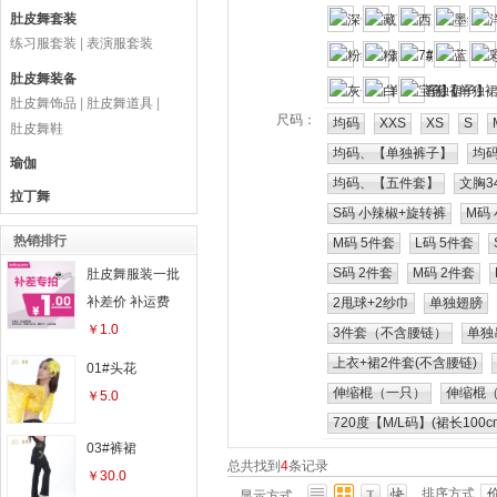
肚皮舞套装
练习服套装
|
表演服套装
肚皮舞装备
肚皮舞饰品
|
肚皮舞道具
|
尺码：
均码
XXS
XS
S
肚皮舞鞋
均码、【单独裤子】
均
瑜伽
均码、【五件套】
文胸3
拉丁舞
S码 小辣椒+旋转裤
M码
热销排行
M码 5件套
L码 5件套
S码 2件套
M码 2件套
肚皮舞服装一批
补差价 补运费
2甩球+2纱巾
单独翅膀
￥1.0
3件套（不含腰链）
单独
上衣+裙2件套(不含腰链)
01#头花
伸缩棍（一只）
伸缩棍
￥5.0
720度【M/L码】(裙长100c
03#裤裙
总共找到
4
条记录
￥30.0
排序方式
显示方式