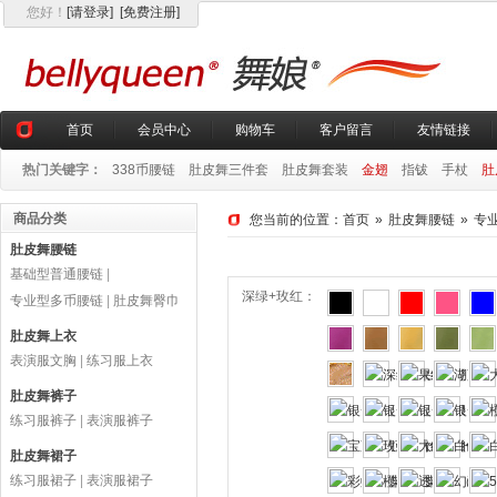
您好
！
[请登录]
[免费注册]
首页
会员中心
购物车
客户留言
友情链接
热门关键字：
338币腰链
肚皮舞三件套
肚皮舞套装
金翅
指钹
手杖
肚
商品分类
您当前的位置：
首页
»
肚皮舞腰链
»
专
肚皮舞腰链
基础型普通腰链
|
深绿+玫红：
专业型多币腰链
|
肚皮舞臀巾
肚皮舞上衣
表演服文胸
|
练习服上衣
肚皮舞裤子
练习服裤子
|
表演服裤子
肚皮舞裙子
练习服裙子
|
表演服裙子