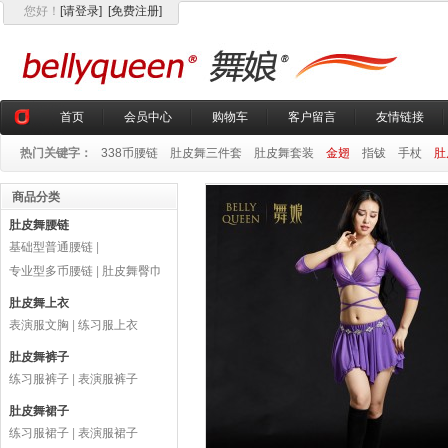
您好
！
[请登录]
[免费注册]
首页
会员中心
购物车
客户留言
友情链接
热门关键字：
338币腰链
肚皮舞三件套
肚皮舞套装
金翅
指钹
手杖
肚
商品分类
肚皮舞腰链
基础型普通腰链
|
专业型多币腰链
|
肚皮舞臀巾
肚皮舞上衣
表演服文胸
|
练习服上衣
肚皮舞裤子
练习服裤子
|
表演服裤子
肚皮舞裙子
练习服裙子
|
表演服裙子