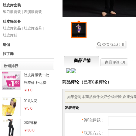
肚皮舞套装
练习服套装
|
表演服套装
肚皮舞装备
肚皮舞饰品
|
肚皮舞道具
|
肚皮舞鞋
瑜伽
拉丁舞
商品详情
商品评论 (
0
)
热销排行
肚皮舞服装一批
商品评论
（已有
0
条评论）
补差价 补运费
￥1.0
如果您对本商品有什么评价或经验,欢迎分享
01#头花
发表评论
￥5.0
*
评论标题：
03#裤裙
￥30.0
*
联系方式：