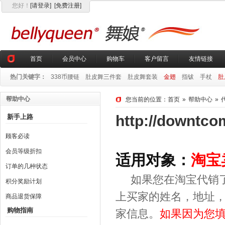
您好
！
[请登录]
[免费注册]
首页
会员中心
购物车
客户留言
友情链接
热门关键字：
338币腰链
肚皮舞三件套
肚皮舞套装
金翅
指钹
手杖
肚
帮助中心
您当前的位置：
首页
»
帮助中心
»
http://downtc
新手上路
顾客必读
会员等级折扣
适用对象：
淘宝
订单的几种状态
如果您在淘宝代销了
积分奖励计划
上买家的姓名，地址
商品退货保障
购物指南
家信息。
如果因为您