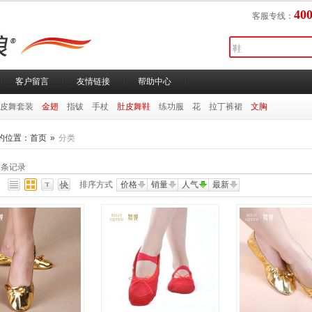
400
客服专线：
客户留言
友情链接
帮助中心
皮舞套装
金翅
指钹
手杖
肚皮舞鞋
练功服
花
拉丁裤裙
文胸
的位置：
首页
»
分类
2
条记录
排序方式
价格
销量
人气
最新