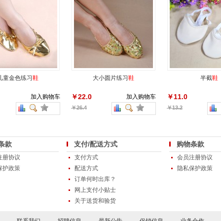
儿童金色练习
鞋
大小圆片练习
鞋
半截
鞋
￥22.0
￥11.0
加入购物车
加入购物车
￥26.4
￥13.2
条款
支付/配送方式
购物条款
注册协议
支付方式
会员注册协议
保护政策
配送方式
隐私保护政策
订单何时出库？
网上支付小贴士
关于送货和验货