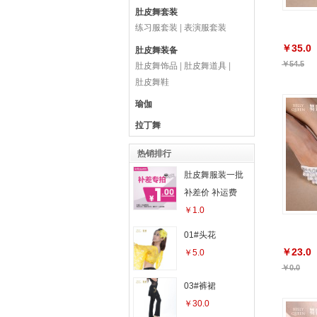
肚皮舞套装
练习服套装
|
表演服套装
￥35.0
肚皮舞装备
￥54.5
肚皮舞饰品
|
肚皮舞道具
|
肚皮舞鞋
瑜伽
拉丁舞
热销排行
肚皮舞服装一批
补差价 补运费
￥1.0
01#头花
￥23.0
￥5.0
￥0.0
03#裤裙
￥30.0