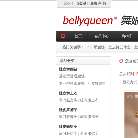
您好
！
[请登录]
[免费注册]
首页
会员中心
购物车
热门关键字：
338币腰链
肚皮舞三件套
肚
商品分类
您当前
肚皮舞腰链
总共找到
1
基础型普通腰链
|
显示方式
专业型多币腰链
|
肚皮舞臀巾
肚皮舞上衣
表演服文胸
|
练习服上衣
肚皮舞裤子
练习服裤子
|
表演服裤子
肚皮舞裙子
练习服裙子
|
表演服裙子